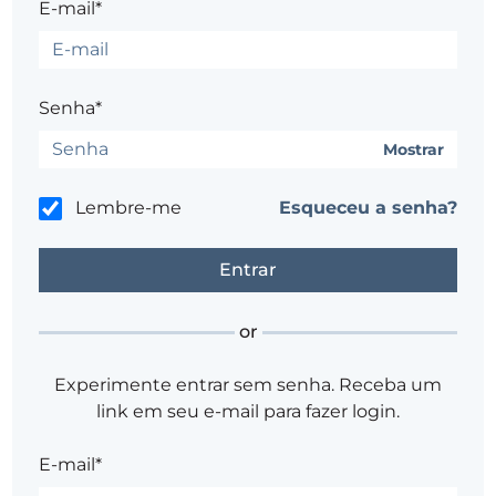
E-mail*
Senha*
Mostrar
Lembre-me
Esqueceu a senha?
or
Experimente entrar sem senha. Receba um
link em seu e-mail para fazer login.
E-mail*